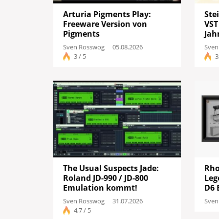
Arturia Pigments Play:
Ste
Freeware Version von
VST
Pigments
Jah
Sven Rosswog
05.08.2026
Sven
3 / 5
3
The Usual Suspects Jade:
Rho
Roland JD-990 / JD-800
Leg
Emulation kommt!
D6 
Sven Rosswog
31.07.2026
Sven
4,7 / 5