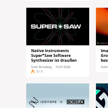
Native Instruments
Ima
Super*Saw Software
Gro
Synthesizer ist draußen
bes
Sven Rosswog
16.07.2026
Sven
5 / 5