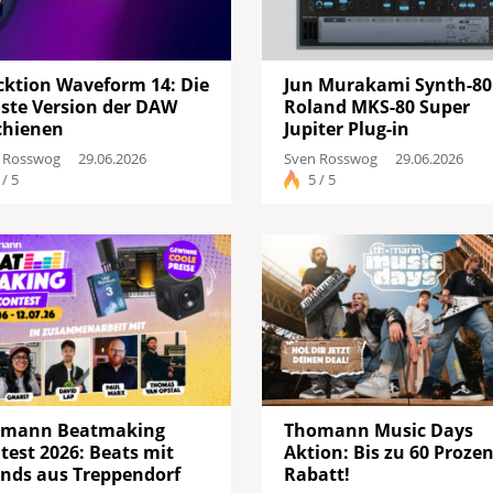
cktion Waveform 14: Die
Jun Murakami Synth-80
ste Version der DAW
Roland MKS-80 Super
chienen
Jupiter Plug-in
 Rosswog
29.06.2026
Sven Rosswog
29.06.2026
 / 5
5 / 5
mann Beatmaking
Thomann Music Days
test 2026: Beats mit
Aktion: Bis zu 60 Proze
nds aus Treppendorf
Rabatt!