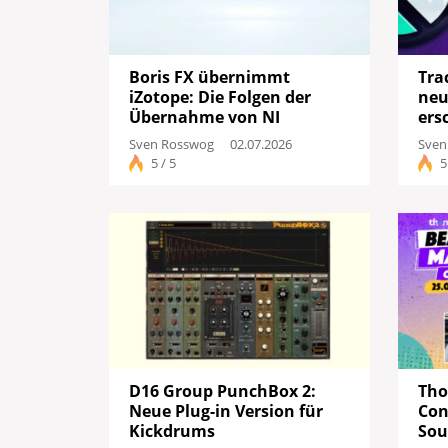
Boris FX übernimmt
Tra
iZotope: Die Folgen der
neu
Übernahme von NI
ers
Sven Rosswog
02.07.2026
Sven
5 / 5
5
D16 Group PunchBox 2:
Tho
Neue Plug-in Version für
Con
Kickdrums
Sou