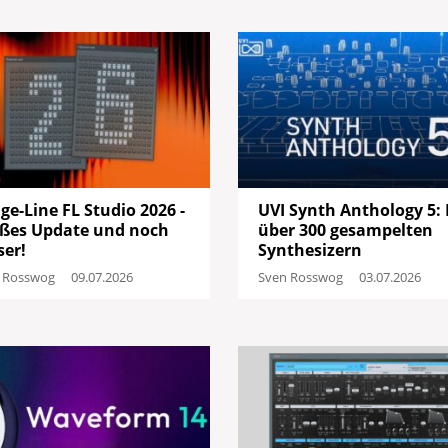
ge-Line FL Studio 2026 -
UVI Synth Anthology 5: 
ßes Update und noch
über 300 gesampelten
ser!
Synthesizern
 Rosswog
09.07.2026
Sven Rosswog
03.07.2026