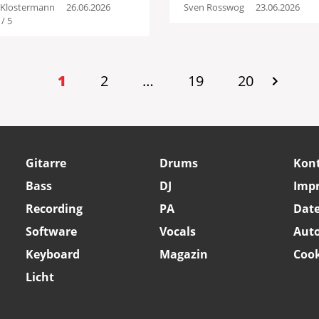
x Klostermann
26.06.2026
Sven Rosswog
23.06.2026
 / 5
1
2
…
19
20
Gitarre
Drums
Kon
Bass
DJ
Imp
Recording
PA
Dat
Software
Vocals
Aut
Keyboard
Magazin
Cook
Licht