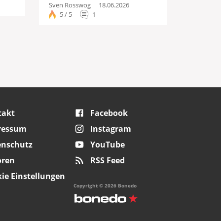
Sven Rosswog
18.06.2026
5 / 5
1
takt
Facebook
ressum
Instagram
enschutz
YouTube
oren
RSS Feed
ie Einstellungen
Copyright © 2026 Bonedo