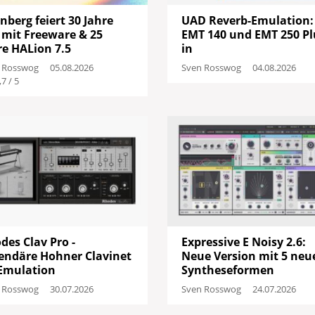
inberg feiert 30 Jahre
UAD Reverb-Emulation:
 mit Freeware & 25
EMT 140 und EMT 250 Pl
re HALion 7.5
in
 Rosswog
05.08.2026
Sven Rosswog
04.08.2026
,7 / 5
des Clav Pro -
Expressive E Noisy 2.6:
endäre Hohner Clavinet
Neue Version mit 5 neu
Emulation
Syntheseformen
 Rosswog
30.07.2026
Sven Rosswog
24.07.2026