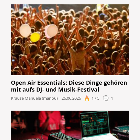
Open Air Essentials: Diese Dinge gehören
mit aufs DJ- und Musik-Festival
Krause Manuela (manou)
26.06.2026
1 / 5
1