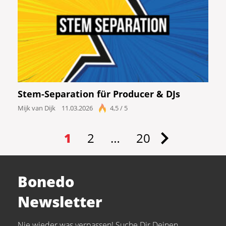
Stem-Separation für Producer & DJs
Mijk van Dijk
11.03.2026
4,5 / 5
1
2
…
20
Bonedo
Newsletter
Nie wieder was verpassen! Suche Dir Deinen