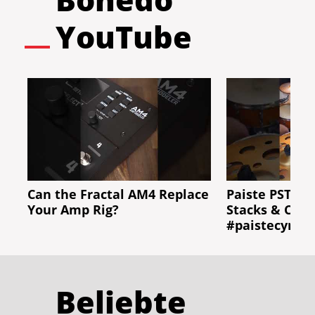
YouTube
Can the Fractal AM4 Replace
Paiste PSTX N
Your Amp Rig?
Stacks & Cras
#paistecymba
Beliebte