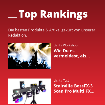
Top Rankings
Die besten Produkte & Artikel gekürt von unserer
Redaktion.
Licht
/
Workshop
Wie Du es
vermeidest, als
Light-Composer
Events zu
überfrachten
Licht
/
Test
Stairville BossFX-3
Scan Pro Multi FX
LED-Lightbar Test