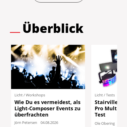
Überblick
Licht
/
Workshops
Licht
/
Tests
Wie Du es vermeidest, als
Stairville B
Light-Composer Events zu
Pro Multi FX
überfrachten
Test
Jörn Petersen
04.08.2026
Ole Obering
29.07