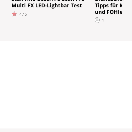
Multi FX LED-Lightbar Test
Tipps für Mus
und FOHler
4 / 5
1