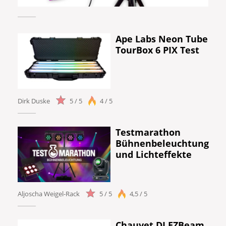
Ape Labs Neon Tube
TourBox 6 PIX Test
Dirk Duske
5 / 5
4 / 5
Testmarathon
Bühnenbeleuchtung
und Lichteffekte
Aljoscha Weigel-Rack
5 / 5
4,5 / 5
Chauvet DJ EZBeam