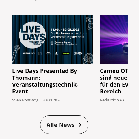
Live Days Presented By
Cameo OTOS L
Thomann:
sind neue IP6
Veranstaltungstechnik-
für den Event
Event
Bereich
Sven Rosswog
30.04.2026
Redaktion PA
24.04
Alle News