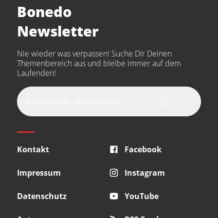
Bonedo
Arturia
IK Multimedia
Newsletter
the t.bone
Thomann
Numark
Nie wieder was verpassen! Suche Dir Deinen
Walrus Audio
Epiphone
Themenbereich aus und bleibe immer auf dem
Laufenden!
beyerdynamic
AKG
DW
Vox
AKAI Professional
PRS
Newsletter
abonnieren
Audio-Technica
Presonus
Reloop
Rode
MXR
Kontakt
Facebook
Steinberg
Sonor
Blackstar
Impressum
Instagram
Datenschutz
YouTube