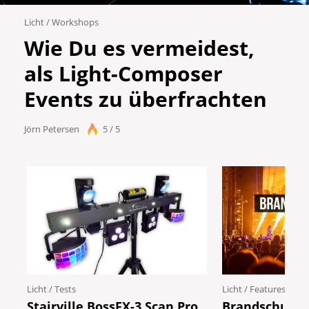
Licht
/
Workshops
Wie Du es vermeidest,
als Light-Composer
Events zu überfrachten
Jörn Petersen
5 / 5
Licht
/
Tests
Licht
/
Features
Stairville BossFX-3 Scan Pro
Brandschutz 