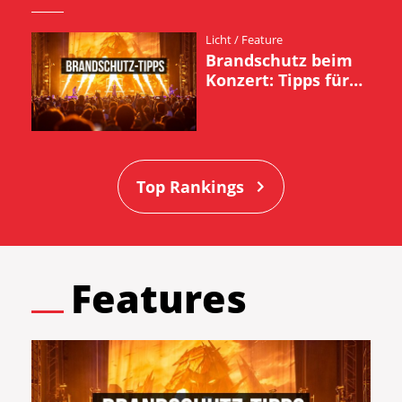
Licht
/
Feature
Brandschutz beim
Konzert: Tipps für
Musiker, Roadies
und FOHler
Top Rankings
Features