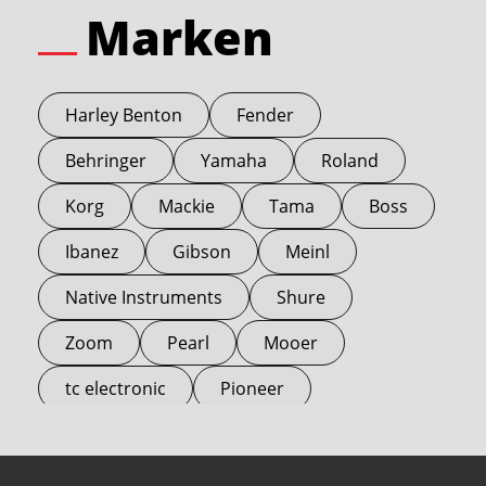
Marken
Harley Benton
Fender
Behringer
Yamaha
Roland
Korg
Mackie
Tama
Boss
Ibanez
Gibson
Meinl
Native Instruments
Shure
Zoom
Pearl
Mooer
tc electronic
Pioneer
Electro Harmonix
Universal Audio
Stairville
Sennheiser
Millenium