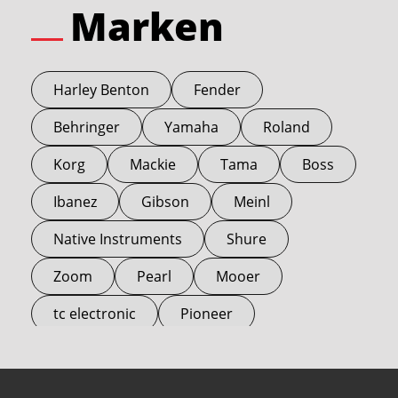
Marken
Harley Benton
Fender
Behringer
Yamaha
Roland
Korg
Mackie
Tama
Boss
Ibanez
Gibson
Meinl
Native Instruments
Shure
Zoom
Pearl
Mooer
tc electronic
Pioneer
Electro Harmonix
Universal Audio
Stairville
Sennheiser
Millenium