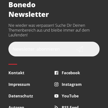
Bonedo
Arturia
IK Multimedia
Newsletter
the t.bone
Thomann
Numark
Nie wieder was verpassen! Suche Dir Deinen
Walrus Audio
Epiphone
Themenbereich aus und bleibe immer auf dem
Laufenden!
beyerdynamic
AKG
DW
Vox
AKAI Professional
PRS
Newsletter
abonnieren
Audio-Technica
Presonus
Reloop
Rode
MXR
Kontakt
Facebook
Steinberg
Sonor
Blackstar
Impressum
Instagram
Datenschutz
YouTube
Autoren
RSS Feed