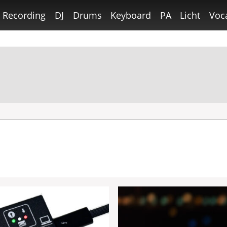
Recording
DJ
Drums
Keyboard
PA
Licht
Voc