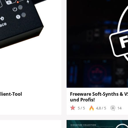
lient-Tool
Freeware Soft-Synths & V
und Profis!
5 / 5
4,8 / 5
14