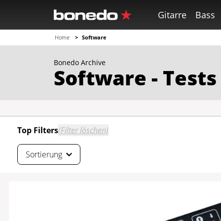
Gitarre
Bass
Home
Software
Sortierung
Bonedo Archive
Höchste Testnote
Software - Tests
Beste Userbewertung
Neueste zuerst
Top Filters
(Filter löschen)
Sortierung