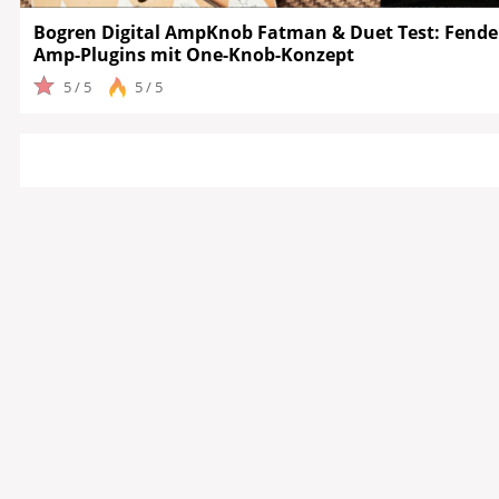
Bogren Digital AmpKnob Fatman & Duet Test: Fender-
Amp-Plugins mit One-Knob-Konzept
5 / 5
5 / 5