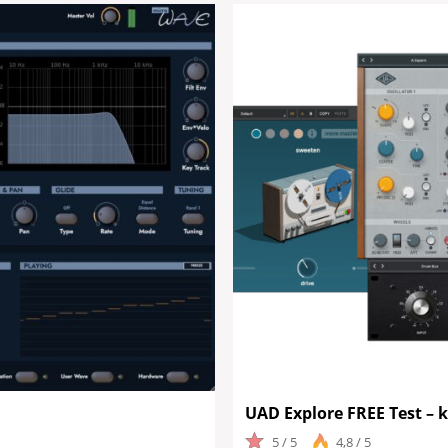
UAD Explore FREE Test – 
5 / 5
4,8 / 5