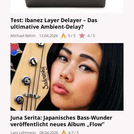
Test: Ibanez Layer Delayer – Das
ultimative Ambient-Delay?
Michael Behm
13.04.2026
5 / 5
4 / 5
Juna Serita: Japanisches Bass-Wunder
veröffentlicht neues Album „Flow“
Lars Lehmann
08.04.2026
4,7 / 5