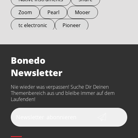
Zoom
Pearl
Mooer
tc electronic
Pioneer
Electro Harmonix
Universal Audio
Stairville
Sennheiser
Millenium
Bonedo
Arturia
IK Multimedia
Newsletter
the t.bone
Thomann
Numark
Nie wieder was verpassen! Suche Dir Deinen
Walrus Audio
Epiphone
Themenbereich aus und bleibe immer auf dem
Laufenden!
beyerdynamic
AKG
DW
Vox
AKAI Professional
PRS
Newsletter
abonnieren
Audio-Technica
Presonus