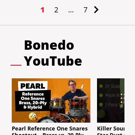
1
2
…
7
Bonedo
YouTube
Pearl Reference One Snares
Killer Sound: 
Shootout – Brass vs. 20-Ply
Star Dust Gre