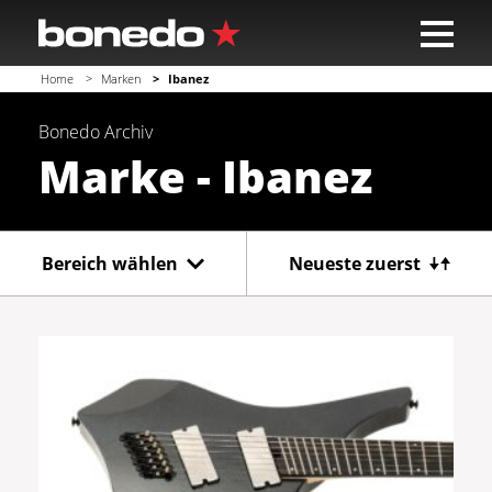
Home
Marken
Ibanez
Bonedo
Archiv
Marke - Ibanez
Bereich wählen
Neueste zuerst
Gitarre
Bass
Recording