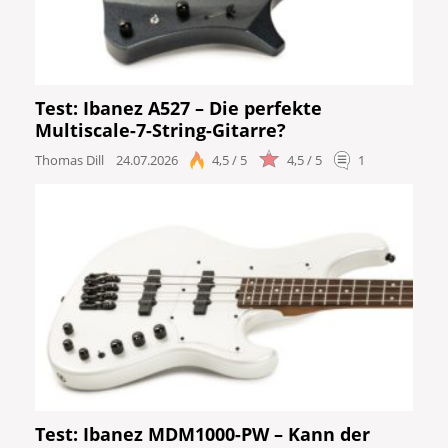
DJ
Drums
Test: Ibanez A527 – Die perfekte
Multiscale-7-String-Gitarre?
Keyboard
Thomas Dill
24.07.2026
4,5 / 5
4,5 / 5
1
PA
Licht
Vocals
Software
Ergebnisse anzeigen
Test: Ibanez MDM1000-PW – Kann der