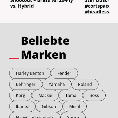
vs. Hybrid
#cortspaceba
#headlessbas
Beliebte
Marken
Harley Benton
Fender
Behringer
Yamaha
Roland
Korg
Mackie
Tama
Boss
Ibanez
Gibson
Meinl
Native Instruments
Shure