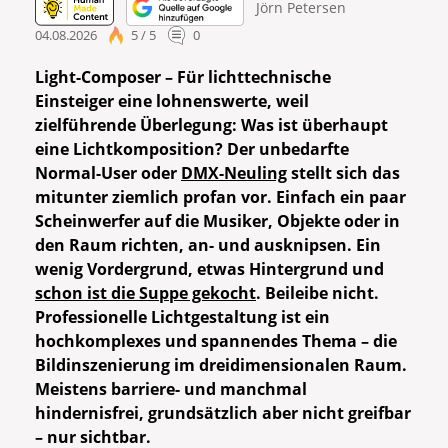
Jörn Petersen
04.08.2026
5 / 5
0
Light-Composer – Für lichttechnische
Einsteiger eine lohnenswerte, weil
zielführende Überlegung: Was ist überhaupt
eine Lichtkomposition? Der unbedarfte
Normal-User oder
DMX-Neuling
stellt sich das
mitunter ziemlich profan vor. Einfach ein paar
Scheinwerfer auf die Musiker, Objekte oder in
den Raum richten, an- und ausknipsen. Ein
wenig Vordergrund, etwas Hintergrund und
schon ist die Suppe gekocht
. Beileibe nicht.
Professionelle Lichtgestaltung ist ein
hochkomplexes und spannendes Thema – die
Bildinszenierung im dreidimensionalen Raum.
Meistens barriere- und manchmal
hindernisfrei, grundsätzlich aber nicht greifbar
– nur sichtbar.