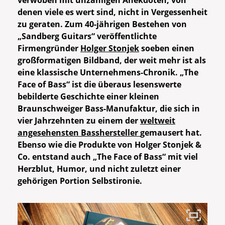
verwoben mit unzähligen Anekdoten, von
denen viele es wert sind, nicht in Vergessenheit
zu geraten. Zum 40-jährigen Bestehen von
„Sandberg Guitars“ veröffentlichte
Firmengründer
Holger Stonjek
soeben einen
großformatigen Bildband, der weit mehr ist als
eine klassische Unternehmens-Chronik.
„The
Face of Bass“
ist die überaus lesenswerte
bebilderte Geschichte einer kleinen
Braunschweiger Bass-Manufaktur, die sich in
vier Jahrzehnten zu einem der
weltweit
angesehensten Basshersteller
gemausert hat.
Ebenso wie die Produkte von Holger Stonjek &
Co. entstand auch „The Face of Bass“ mit viel
Herzblut, Humor, und nicht zuletzt einer
gehörigen Portion Selbstironie.