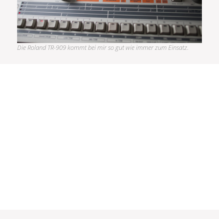
Die Roland TR-909 kommt bei mir so gut wie immer zum Einsatz.