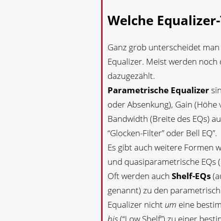
Welche Equalizer-
Ganz grob unterscheidet man
Equalizer. Meist werden noch d
dazugezählt.
Parametrische Equalizer
si
oder Absenkung), Gain (Höhe
Bandwidth (Breite des EQs) a
“Glocken-Filter” oder Bell EQ”.
Es gibt auch weitere Formen 
und quasiparametrische EQs (
Oft werden auch
Shelf-EQs
(a
genannt) zu den parametrische
Equalizer nicht
um
eine besti
bis
(“Low Shelf”) zu einer bes