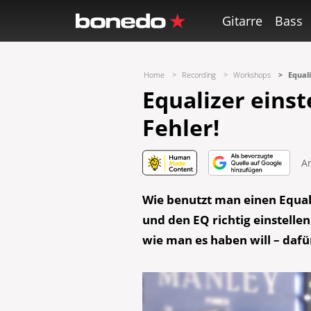
Gitarre
Bass
Home
Recording
Workshops
Equali
Equalizer einst
Fehler!
A
Wie benutzt man einen Equal
und den EQ richtig einstellen
wie man es haben will
– dafür