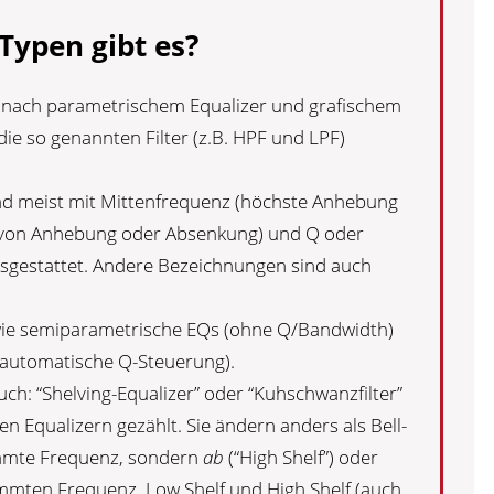
Typen gibt es?
 nach parametrischem Equalizer und grafischem
ie so genannten Filter (z.B. HPF und LPF)
nd meist mit Mittenfrequenz (höchste Anhebung
 von Anhebung oder Absenkung) und Q oder
usgestattet. Andere Bezeichnungen sind auch
wie semiparametrische EQs (ohne Q/Bandwidth)
automatische Q-Steuerung).
uch: “Shelving-Equalizer” oder “Kuhschwanzfilter”
n Equalizern gezählt. Sie ändern anders als Bell-
mmte Frequenz, sondern
ab
(“High Shelf”) oder
timmten Frequenz. Low Shelf und High Shelf (auch