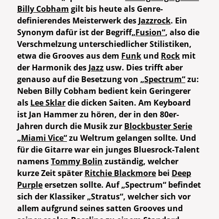
Billy Cobham
gilt bis heute als Genre-
definierendes Meisterwerk des
Jazzrock
. Ein
Synonym dafür ist der Begriff
„Fusion“
, also die
Verschmelzung unterschiedlicher Stilistiken,
etwa die Grooves aus dem
Funk
und
Rock
mit
der Harmonik des
Jazz
usw. Dies trifft aber
genauso auf die Besetzung von
„Spectrum“
zu:
Neben Billy Cobham bedient kein Geringerer
als
Lee Sklar
die dicken Saiten. Am Keyboard
ist Jan Hammer zu hören, der in den 80er-
Jahren durch die Musik zur
Blockbuster Serie
„Miami Vice“
zu Weltrum gelangen sollte. Und
für die Gitarre war ein junges Bluesrock-Talent
namens
Tommy Bolin
zuständig, welcher
kurze Zeit später
Ritchie Blackmore
bei
Deep
Purple
ersetzen sollte. Auf „Spectrum“ befindet
sich der Klassiker „Stratus“, welcher sich vor
allem aufgrund seines satten Grooves und