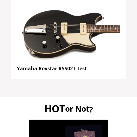
Yamaha Revstar RSS02T Test
HOT
or Not
?