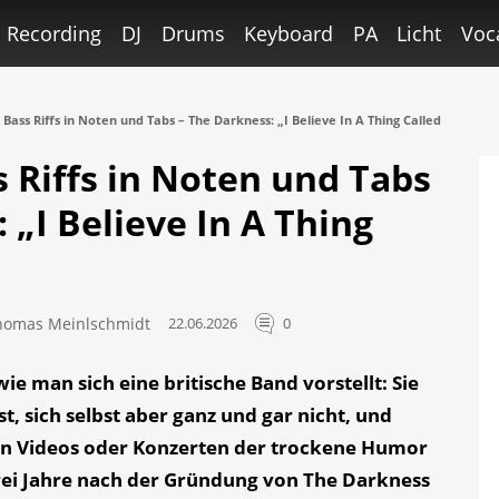
Recording
DJ
Drums
Keyboard
PA
Licht
Voc
 Bass Riffs in Noten und Tabs – The Darkness: „I Believe In A Thing Called
 Riffs in Noten und Tabs
 „I Believe In A Thing
homas Meinlschmidt
22.06.2026
0
wie man sich eine britische Band vorstellt: Sie
, sich selbst aber ganz und gar nicht, und
en Videos oder Konzerten der trockene Humor
ei Jahre nach der Gründung von The Darkness