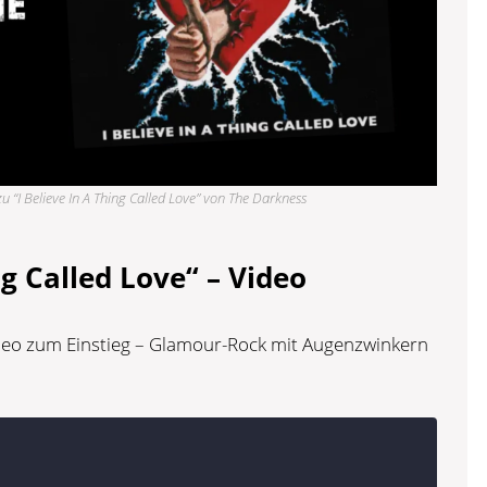
u “I Believe In A Thing Called Love” von The Darkness
ng Called Love“ – Video
ideo zum Einstieg – Glamour-Rock mit Augenzwinkern