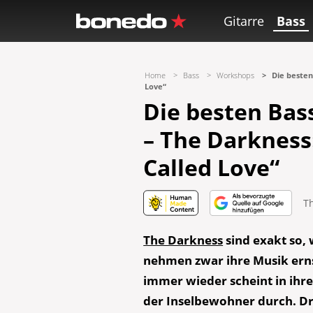
Gitarre
Bass
Home
Bass
Workshops
Die besten
Love“
Die besten Bass
– The Darkness:
Called Love“
T
The Darkness
sind exakt so, 
nehmen zwar ihre Musik ernst
immer wieder scheint in ihr
der Inselbewohner durch. Dr