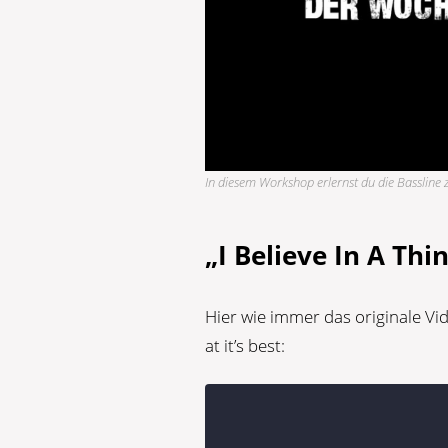
In diesem Workshop erlernst du die Bassline z
„I Believe In A Thi
Hier wie immer das originale V
at it’s best: