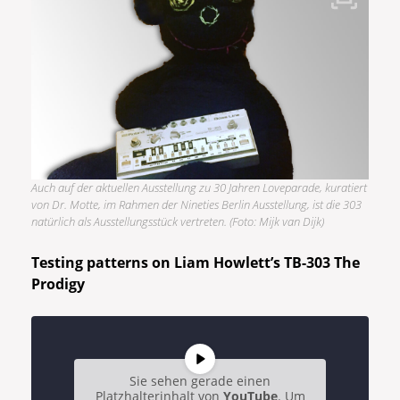
Auch auf der aktuellen Ausstellung zu 30 Jahren Loveparade, kuratiert
von Dr. Motte, im Rahmen der Nineties Berlin Ausstellung, ist die 303
natürlich als Ausstellungsstück vertreten. (Foto: Mijk van Dijk)
Testing patterns on Liam Howlett’s TB-303 The
Prodigy
Sie sehen gerade einen
Platzhalterinhalt von
YouTube
. Um