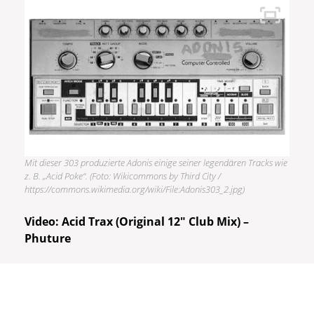
Mit dieser 303 produzierte Adonis einige seiner legendären Tracks wie
z. B. „Acid Poke“. (Foto: Wikicommons by Third City /
https://commons.wikimedia.org/wiki/File:Adonis303_2.jpg)
Video: Acid Trax (Original 12″ Club Mix) –
Phuture