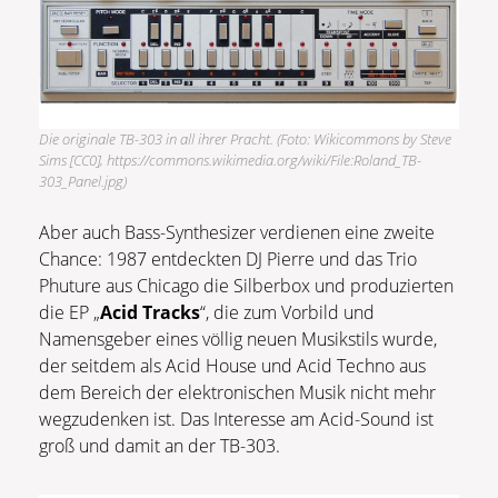
Die originale TB-303 in all ihrer Pracht. (Foto: Wikicommons by Steve
Sims [CC0], https://commons.wikimedia.org/wiki/File:Roland_TB-
303_Panel.jpg)
Aber auch Bass-Synthesizer verdienen eine zweite
Chance: 1987 entdeckten DJ Pierre und das Trio
Phuture aus Chicago die Silberbox und produzierten
die EP „
Acid Tracks
“, die zum Vorbild und
Namensgeber eines völlig neuen Musikstils wurde,
der seitdem als Acid House und Acid Techno aus
dem Bereich der elektronischen Musik nicht mehr
wegzudenken ist. Das Interesse am Acid-Sound ist
groß und damit an der TB-303.