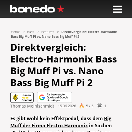
Home
Bass
Features
Direktvergleich: Electro-Harmonix
Bass Big Muff Pi vs. Nano Bass Big Muff Pi 2
Direktvergleich:
Electro-Harmonix Bass
Big Muff Pi vs. Nano
Bass Big Muff Pi 2
Thomas Meinlschmidt
15.06.2026
5 / 5
1
Es gibt wohl kein Effektpedal, dass dem
Big
Muff der Firma Electro-Harmonix
in Sachen