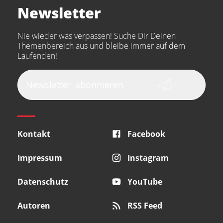
Newsletter
the t.bone
Thomann
Numark
Nie wieder was verpassen! Suche Dir Deinen
Walrus Audio
Epiphone
Themenbereich aus und bleibe immer auf dem
Laufenden!
beyerdynamic
AKG
DW
Vox
AKAI Professional
PRS
Newsletter
abonnieren
Audio-Technica
Presonus
Reloop
Rode
MXR
Kontakt
Facebook
Steinberg
Sonor
Blackstar
Impressum
Instagram
Datenschutz
YouTube
Autoren
RSS Feed