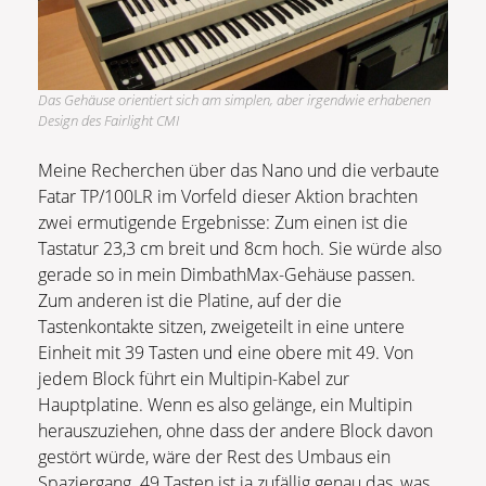
Das Gehäuse orientiert sich am simplen, aber irgendwie erhabenen
Design des Fairlight CMI
Meine Recherchen über das Nano und die verbaute
Fatar TP/100LR im Vorfeld dieser Aktion brachten
zwei ermutigende Ergebnisse: Zum einen ist die
Tastatur 23,3 cm breit und 8cm hoch. Sie würde also
gerade so in mein DimbathMax-Gehäuse passen.
Zum anderen ist die Platine, auf der die
Tastenkontakte sitzen, zweigeteilt in eine untere
Einheit mit 39 Tasten und eine obere mit 49. Von
jedem Block führt ein Multipin-Kabel zur
Hauptplatine. Wenn es also gelänge, ein Multipin
herauszuziehen, ohne dass der andere Block davon
gestört würde, wäre der Rest des Umbaus ein
Spaziergang. 49 Tasten ist ja zufällig genau das, was