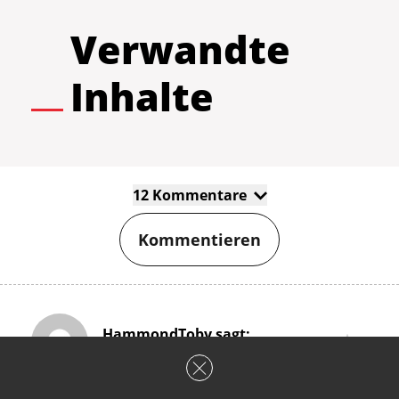
Verwandte
Inhalte
12 Kommentare
Kommentieren
HammondToby sagt:
0
#1
- 28.03.2012 um 01:50 Uhr
Nachdem ich das NumaSaw ja schon selber unter 