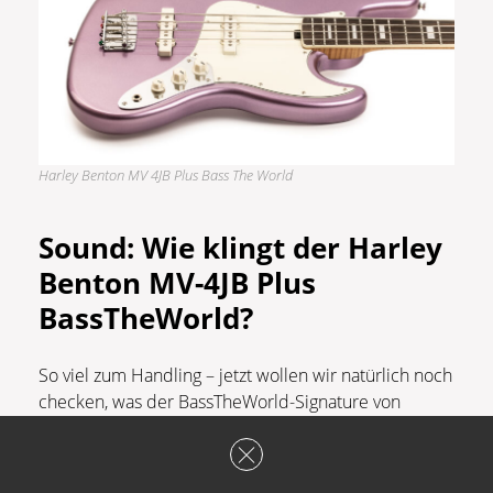
Harley Benton MV 4JB Plus Bass The World
Sound: Wie klingt der Harley
Benton MV-4JB Plus
BassTheWorld?
So viel zum Handling – jetzt wollen wir natürlich noch
checken, was der BassTheWorld-Signature von
Gregor Fris klanglich zu bieten hat. Trocken gespielt
gibt es erstmal keinerlei Auffälligkeiten: Der Bass
schwingt ordentlich, spricht gut an und leistet sich