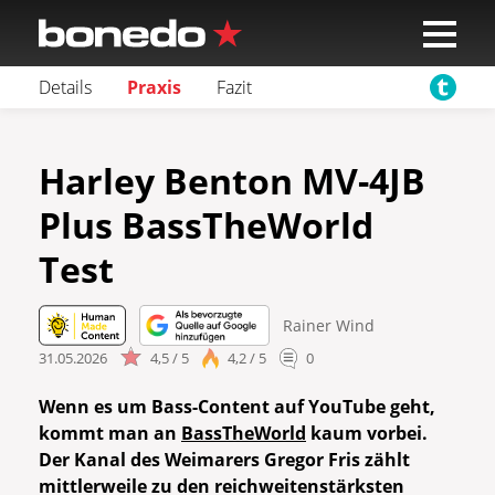
Details
Praxis
Fazit
Harley Benton MV-4JB
Plus BassTheWorld
Test
Rainer Wind
31.05.2026
4,5 / 5
4,2 / 5
0
Wenn es um Bass-Content auf YouTube geht,
kommt man an
BassTheWorld
kaum vorbei.
Der Kanal des Weimarers Gregor Fris zählt
mittlerweile zu den reichweitenstärksten