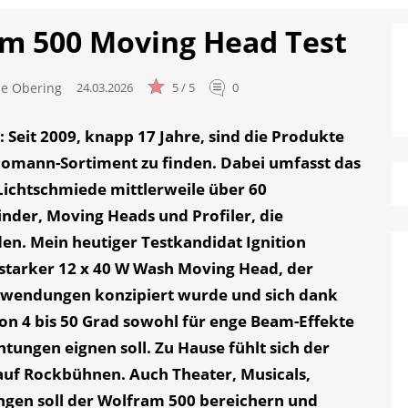
am 500 Moving Head Test
le Obering
24.03.2026
5 / 5
0
: Seit 2009, knapp 17 Jahre, sind die Produkte
homann-Sortiment zu finden. Dabei umfasst das
Lichtschmiede mittlerweile über 60
nder, Moving Heads und Profiler, die
n. Mein heutiger Testkandidat Ignition
sstarker 12 x 40 W Wash Moving Head, der
 Anwendungen konzipiert wurde und sich dank
on 4 bis 50 Grad sowohl für enge Beam-Effekte
htungen eignen soll. Zu Hause fühlt sich der
auf Rockbühnen. Auch Theater, Musicals,
gen soll der Wolfram 500 bereichern und