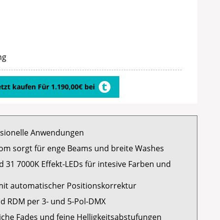
ng
etzt kaufen Für 1.190,00€ bei
ssionelle Anwendungen
oom sorgt für enge Beams und breite Washes
31 7000K Effekt-LEDs für intesive Farben und
mit automatischer Positionskorrektur
d RDM per 3- und 5-Pol-DMX
iche Fades und feine Helligkeitsabstufungen