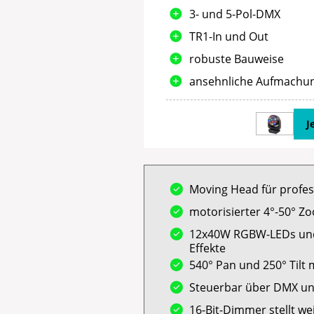
3- und 5-Pol-DMX
TR1-In und Out
robuste Bauweise
ansehnliche Aufmachu
J
Moving Head für profe
motorisierter 4°-50° Z
12x40W RGBW-LEDs und 
Effekte
540° Pan und 250° Tilt 
Steuerbar über DMX un
16-Bit-Dimmer stellt we