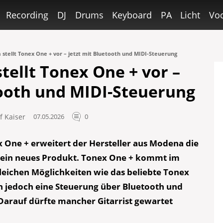
Recording
DJ
Drums
Keyboard
PA
Licht
Voc
 stellt Tonex One + vor – jetzt mit Bluetooth und MIDI-Steuerung
tellt Tonex One + vor –
tooth und MIDI-Steuerung
f Kaiser
07.05.2026
0
 One + erweitert der Hersteller aus Modena die
ein neues Produkt. Tonex One + kommt im
leichen Möglichkeiten wie das beliebte Tonex
 jedoch eine Steuerung über Bluetooth und
 Darauf dürfte mancher Gitarrist gewartet