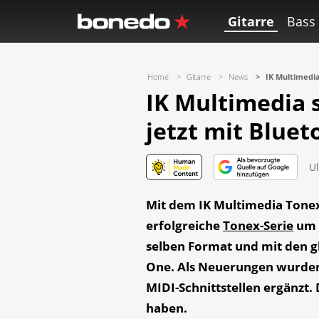
Gitarre
Bass
Home
Gitarre
News
IK Multimedia
IK Multimedia s
jetzt mit Blue
Ul
Mit dem IK Multimedia Tonex
erfolgreiche
Tonex-Serie
um 
selben Format und mit den g
One. Als Neuerungen wurden
MIDI-Schnittstellen ergänzt.
haben.