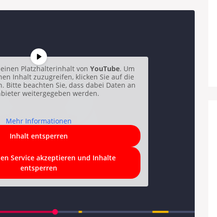
einen Platzhalterinhalt von
YouTube
. Um
hen Inhalt zuzugreifen, klicken Sie auf die
n. Bitte beachten Sie, dass dabei Daten an
nbieter weitergegeben werden.
Mehr Informationen
Inhalt entsperren
hen Service akzeptieren und Inhalte
entsperren