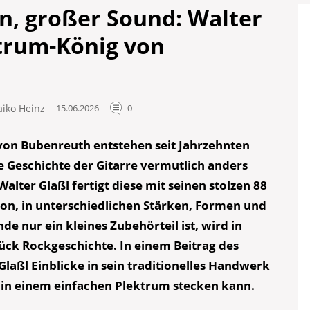
en, großer Sound: Walter
ktrum-König von
aiko Heinz
15.06.2026
0
von Bubenreuth entstehen seit Jahrzehnten
ie Geschichte der Gitarre vermutlich anders
alter Glaßl fertigt diese mit seinen stolzen 88
lon, in unterschiedlichen Stärken, Formen und
e nur ein kleines Zubehörteil ist, wird in
ück Rockgeschichte. In einem Beitrag des
Glaßl Einblicke in sein traditionelles Handwerk
g in einem einfachen Plektrum stecken kann.