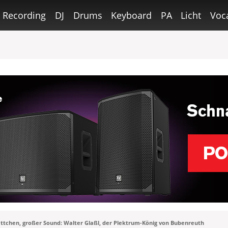
Recording
DJ
Drums
Keyboard
PA
Licht
Voc
ättchen, großer Sound: Walter Glaßl, der Plektrum-König von Bubenreuth