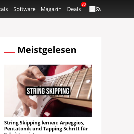
30
als
Software
Magazin
Deals
Meistgelesen
String Skipping lernen: Arpeggios,
Pentatonik und Tapping Schritt für