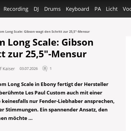
Recording
DJ
Drums
Keyboard
PA
Licht
Voc
om Long Scale: Gibson wagt den Schritt zur 25,5″-Mensur
m Long Scale: Gibson
tt zur 25,5″-Mensur
f Kaiser
03.07.2026
1
om Long Scale in Ebony fertigt der Hersteller
e berühmte Les Paul Custom auch mit einer
e keinesfalls nur Fender-Liebhaber ansprechen,
er Stimmungen. Ein spannender Ansatz, den
hmen möchte …