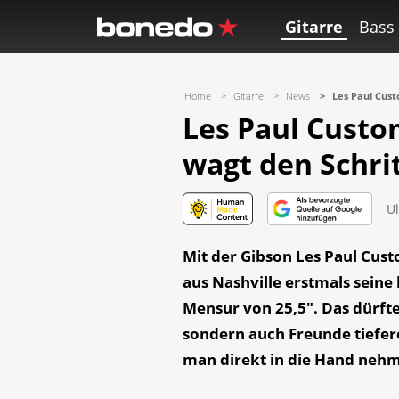
Gitarre
Bass
Home
Gitarre
News
Les Paul Cust
Les Paul Custo
wagt den Schri
Ul
Mit der Gibson Les Paul Cust
aus Nashville erstmals sein
Mensur von 25,5″. Das dürft
sondern auch Freunde tiefer
man direkt in die Hand ne