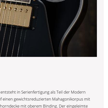
entsteht in Serienfertigung als Teil der Modern
 auf einen gewichtsreduzierten Mahagonikorpus mit
orndecke mit oberem Binding. Der eingeleimte