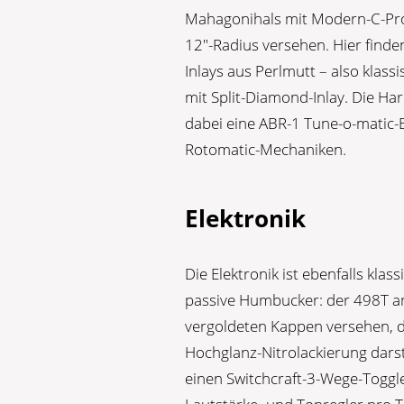
Mahagonihals mit Modern-C-Profi
12″-Radius versehen. Hier fin
Inlays aus Perlmutt – also klass
mit Split-Diamond-Inlay. Die Ha
dabei eine ABR-1 Tune-o-matic-B
Rotomatic-Mechaniken.
Elektronik
Die Elektronik ist ebenfalls kl
passive Humbucker: der 498T am
vergoldeten Kappen versehen, d
Hochglanz-Nitrolackierung dars
einen Switchcraft-3-Wege-Toggl