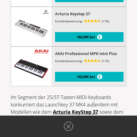
Arturia Keystep 37
Kundenbewertung:
(176)
166,00€ bei
AKAI Professional MPK mini Plus
Kundenbewertung:
(110)
145,00€ bei
Im Segment der 25/37-Tasten-MIDI-Keyboards
konkurriert das Launchkey 37 MK4 außerdem mit
Modellen wie dem
Arturia KeyStep 37
sowie dem
Akai MPK Mini Plus
. Ersteres ist war einfacher
gehalten, verfügt aber immerhin über Aftertouch. Das
Akai ist besser für Externes, die DAW-Möglichkeiten