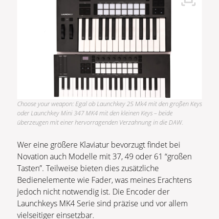
Choose your weapon: Egal ob Launchkey 25 Mk4 mit den großen Keys
oder Launchkey Mini 347 MK4 mit den kleinen Keys – beide
überzeugen mit einer hervorragenden Verzahnung in die DAW.
Wer eine größere Klaviatur bevorzugt findet bei
Novation auch Modelle mit 37, 49 oder 61 “großen
Tasten”. Teilweise bieten dies zusätzliche
Bedienelemente wie Fader, was meines Erachtens
jedoch nicht notwendig ist. Die Encoder der
Launchkeys MK4 Serie sind präzise und vor allem
vielseitiger einsetzbar.