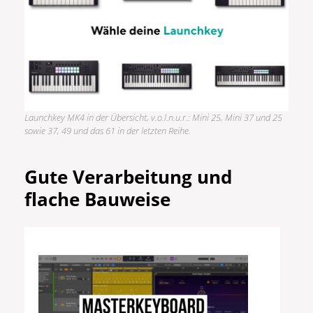
Launchkey MK4 in der Übersicht, v.o.l.n.u.r.: Mini 25, Mini 37 und 25
sowie 37, 49 und das 61 in der letzten Reihe.
Gute Verarbeitung
und
flache Bauweise