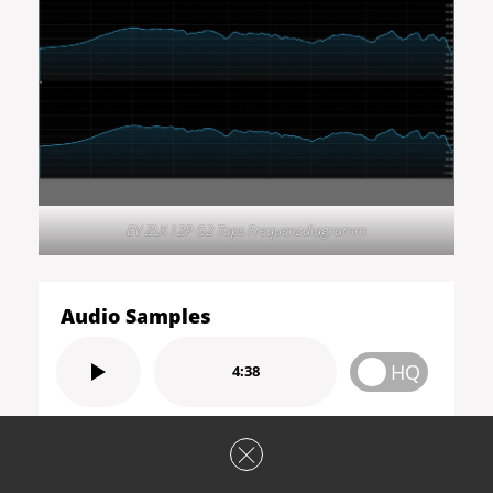
EV ZLX 12P G2 Tops Frequenzdiagramm
Audio Samples
HQ
4:38
EV ZLX 12P G2/18SP