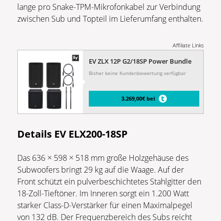
lange pro Snake-TPM-Mikrofonkabel zur Verbindung
zwischen Sub und Topteil im Lieferumfang enthalten.
Affiliate Links
EV ZLX 12P G2/18SP Power Bundle
Bisher keine Kundenbewertung verfügbar
3.269,00€ bei
Details EV ELX200-18SP
Das 636 × 598 × 518 mm große Holzgehäuse des
Subwoofers bringt 29 kg auf die Waage. Auf der
Front schützt ein pulverbeschichtetes Stahlgitter den
18-Zoll-Tieftöner. Im Inneren sorgt ein 1.200 Watt
starker Class-D-Verstärker für einen Maximalpegel
von 132 dB. Der Frequenzbereich des Subs reicht