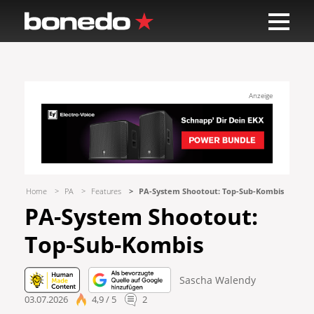
Anzeige
Home
PA
Features
PA-System Shootout: Top-Sub-Kombis
PA-System Shootout:
Top-Sub-Kombis
Sascha Walendy
03.07.2026
4,9 / 5
2