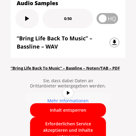
Audio Samples
HQ
0:50
“Bring Life Back To Music” –
Bassline – WAV
Sie sehen gerade einen
Platzhalterinhalt von
YouTube
. Um
auf den eigentlichen Inhalt
“Bring Life Back To Music” – Bassline – Noten/TAB – PDF
zuzugreifen, klicken Sie auf die
Schaltfläche unten. Bitte beachten
Sie, dass dabei Daten an
Drittanbieter weitergegeben werden.
Mehr Informationen
Inhalt entsperren
Erforderlichen Service
akzeptieren und Inhalte