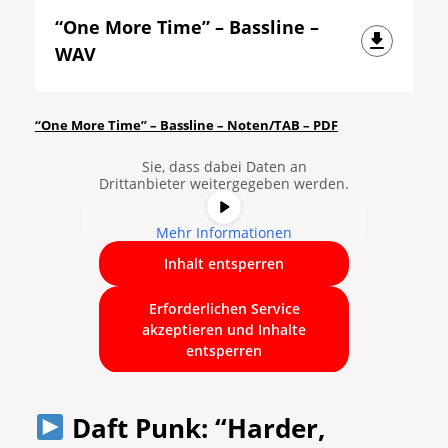
“One More Time” – Bassline –
WAV
Sie sehen gerade einen
Platzhalterinhalt von
YouTube
. Um
auf den eigentlichen Inhalt
“One More Time” – Bassline – Noten/TAB – PDF
zuzugreifen, klicken Sie auf die
Schaltfläche unten. Bitte beachten
Sie, dass dabei Daten an
Drittanbieter weitergegeben werden.
Mehr Informationen
Inhalt entsperren
Erforderlichen Service
akzeptieren und Inhalte
entsperren
Daft Punk: “Harder,