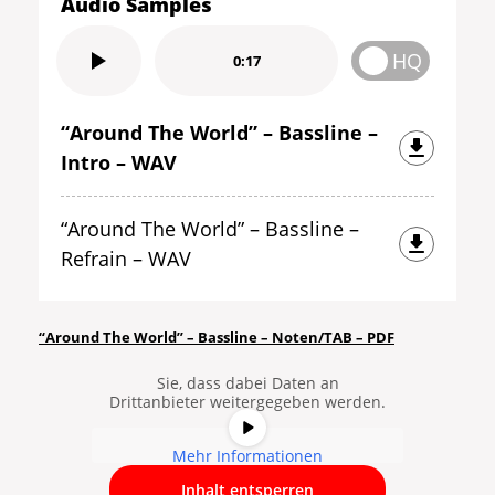
Audio Samples
HQ
0:17
“Around The World” – Bassline –
Intro – WAV
“Around The World” – Bassline –
Refrain – WAV
Sie sehen gerade einen
Platzhalterinhalt von
YouTube
. Um
auf den eigentlichen Inhalt
“Around The World” – Bassline – Noten/TAB – PDF
zuzugreifen, klicken Sie auf die
Schaltfläche unten. Bitte beachten
Sie, dass dabei Daten an
Drittanbieter weitergegeben werden.
Mehr Informationen
Inhalt entsperren