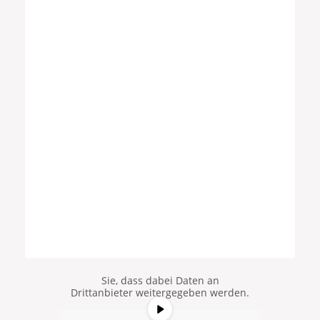
Sie sehen gerade einen
Platzhalterinhalt von
YouTube
. Um
auf den eigentlichen Inhalt
zuzugreifen, klicken Sie auf die
Schaltfläche unten. Bitte beachten
Sie, dass dabei Daten an
Drittanbieter weitergegeben werden.