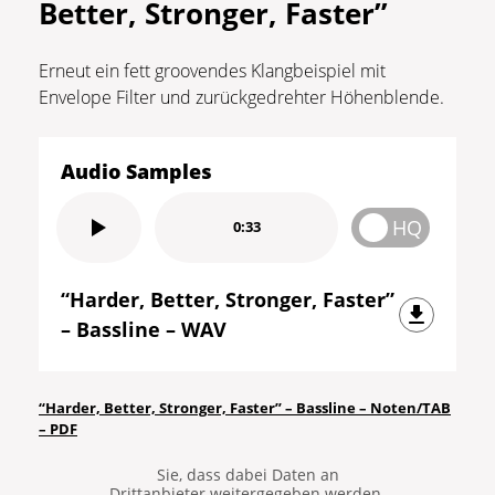
Better, Stronger, Faster”
Erneut ein fett groovendes Klangbeispiel mit
Envelope Filter und zurückgedrehter Höhenblende.
Audio Samples
HQ
0:33
“Harder, Better, Stronger, Faster”
– Bassline – WAV
Sie sehen gerade einen
Platzhalterinhalt von
YouTube
. Um
“Harder, Better, Stronger, Faster” – Bassline – Noten/TAB
auf den eigentlichen Inhalt
– PDF
zuzugreifen, klicken Sie auf die
Schaltfläche unten. Bitte beachten
Sie, dass dabei Daten an
Drittanbieter weitergegeben werden.