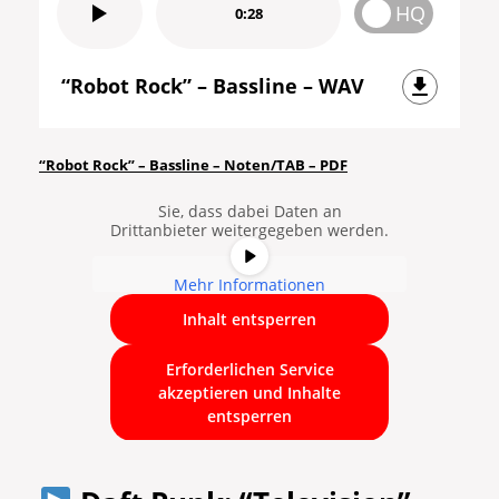
HQ
0:28
“Robot Rock” – Bassline – WAV
Sie sehen gerade einen
Platzhalterinhalt von
YouTube
. Um
auf den eigentlichen Inhalt
“Robot Rock” – Bassline – Noten/TAB – PDF
zuzugreifen, klicken Sie auf die
Schaltfläche unten. Bitte beachten
Sie, dass dabei Daten an
Drittanbieter weitergegeben werden.
Mehr Informationen
Inhalt entsperren
Erforderlichen Service
akzeptieren und Inhalte
entsperren