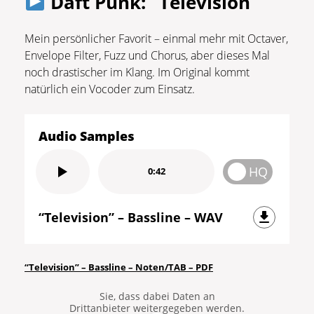
Daft Punk: “Television”
Mein persönlicher Favorit – einmal mehr mit Octaver,
Envelope Filter, Fuzz und Chorus, aber dieses Mal
noch drastischer im Klang. Im Original kommt
natürlich ein Vocoder zum Einsatz.
Audio Samples
HQ
0:42
“Television” – Bassline – WAV
Sie sehen gerade einen
Platzhalterinhalt von
YouTube
. Um
auf den eigentlichen Inhalt
“Television” – Bassline – Noten/TAB – PDF
zuzugreifen, klicken Sie auf die
Schaltfläche unten. Bitte beachten
Sie, dass dabei Daten an
Drittanbieter weitergegeben werden.