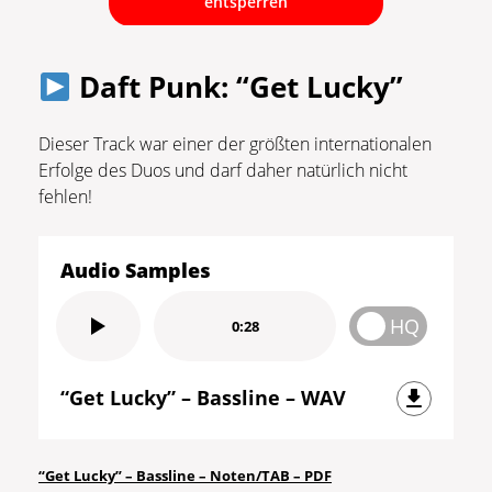
entsperren
Daft Punk: “Get Lucky”
Dieser Track war einer der größten internationalen
Erfolge des Duos und darf daher natürlich nicht
fehlen!
Audio Samples
HQ
0:28
“Get Lucky” – Bassline – WAV
Sie sehen gerade einen
Platzhalterinhalt von
YouTube
. Um
auf den eigentlichen Inhalt
“Get Lucky” – Bassline – Noten/TAB – PDF
zuzugreifen, klicken Sie auf die