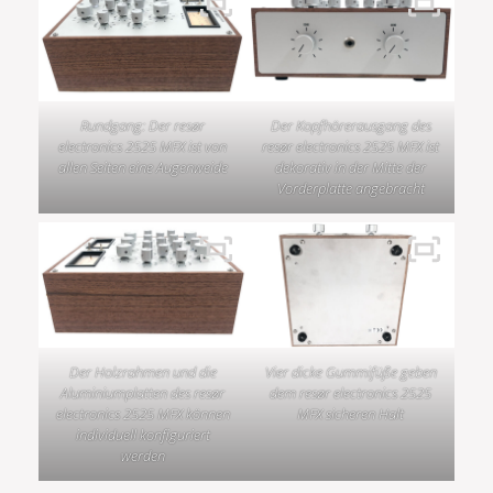
Rundgang: Der resør
Der Kopfhörerausgang des
electronics 2525 MFX ist von
resør electronics 2525 MFX ist
allen Seiten eine Augenweide
dekorativ in der Mitte der
Vorderplatte angebracht
Der Holzrahmen und die
Vier dicke Gummifüße geben
Aluminiumplatten des resør
dem resør electronics 2525
electronics 2525 MFX können
MFX sicheren Halt
individuell konfiguriert
werden