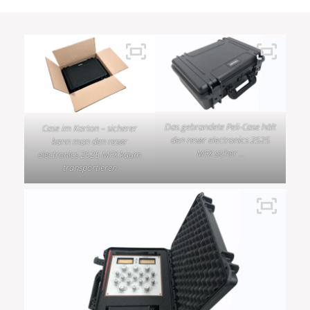
Das gebrandete Peli-Case hält
Case im Karton – sicherer
den resør electronics 2525
kann man den resør
MFX sicher …
electronics 2525 MFX kaum
transportieren