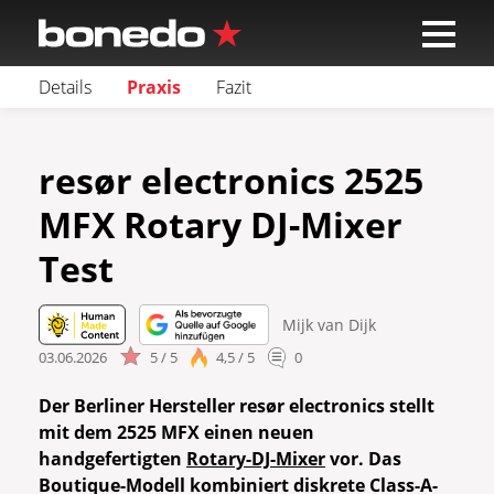
Details
Praxis
Fazit
resør electronics 2525
MFX Rotary DJ-Mixer
Test
Mijk van Dijk
03.06.2026
5 / 5
4,5 / 5
0
Der Berliner Hersteller resør electronics stellt
mit dem 2525 MFX einen neuen
handgefertigten
Rotary-DJ-Mixer
vor. Das
Boutique-Modell kombiniert diskrete Class-A-