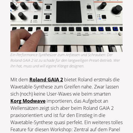
Ein Performance-Synthesizer zum Anfassen und Schrauben: Der
Roland GAIA 2 ist zu schade für den langweiligen Preset-Betrieb. Wer
ihn hat, muss und will eigene Klänge designen.
Mit dem
Roland GAIA 2
bietet Roland erstmals die
Wavetable-Synthese zum Greifen nahe. Zwar lassen
sich (noch) keine User-Waves wie beim smarten
Korg Modwave
importieren, das Aufgebot an
Wellensätzen zeigt sich aber beim Roland GAIA 2
praxisorientiert und ist für den Einstieg in die
Wavetable-Synthese quasi perfekt. Ein weiteres tolles
Feature für diesen Workshop: Zentral auf dem Panel