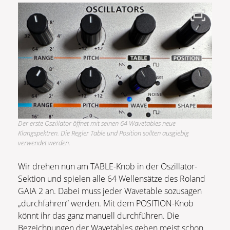
Der erste Oszillator öffnet mit seinen 64 Wavetables neue
Klangspektren. Die Regler Table und Position sollten ausgiebig
verwendet werden.
Wir drehen nun am TABLE-Knob in der Oszillator-
Sektion und spielen alle 64 Wellensätze des Roland
GAIA 2 an. Dabei muss jeder Wavetable sozusagen
„durchfahren“ werden. Mit dem POSITION-Knob
könnt ihr das ganz manuell durchführen. Die
Bezeichnungen der Wavetables geben meist schon