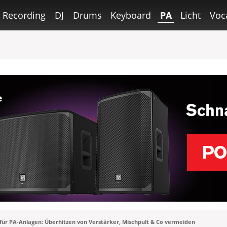
Recording
DJ
Drums
Keyboard
PA
Licht
Voc
für PA-Anlagen: Überhitzen von Verstärker, Mischpult & Co vermeiden