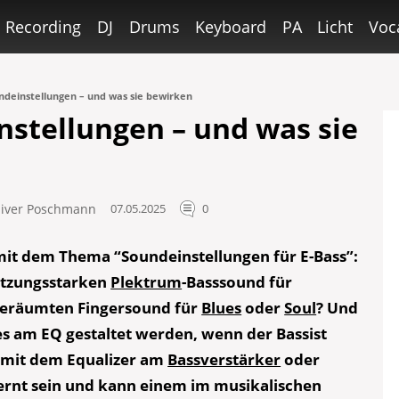
Recording
DJ
Drums
Keyboard
PA
Licht
Voc
ndeinstellungen – und was sie bewirken
nstellungen – und was sie
liver Poschmann
07.05.2025
0
mit dem Thema “Soundeinstellungen für E-Bass”:
setzungsstarken
Plektrum
-Basssound für
geräumten Fingersound für
Blues
oder
Soul
? Und
es am EQ gestaltet werden, wenn der Bassist
 mit dem Equalizer am
Bassverstärker
oder
ernt sein und kann einem im musikalischen