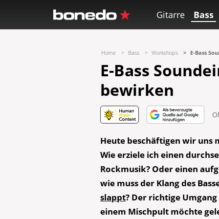
Gitarre
Bass
Home
Bass
Workshops
E-Bass Sou
E-Bass Soundei
bewirken
O
Heute beschäftigen wir uns 
Wie erziele ich einen durch
Rockmusik? Oder einen auf
wie muss der Klang des Bass
slappt
? Der richtige Umgang
einem Mischpult möchte gel