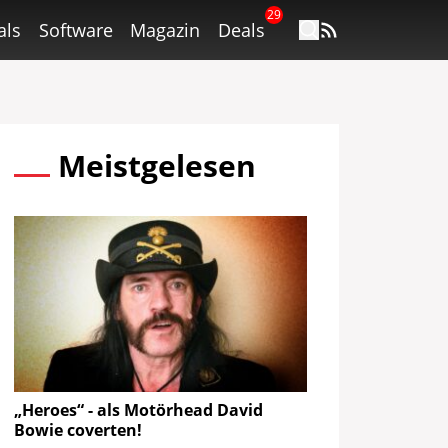
29
als
Software
Magazin
Deals
Meistgelesen
„Heroes“ - als Motörhead David
Bowie coverten!