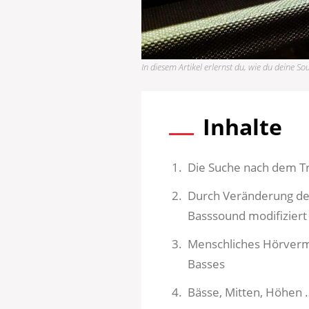
In diesem Artikel erlernst du, wie du deine S
Inhalte
Die Suche nach dem T
Durch Veränderung de
Basssound modifizier
Menschliches Hörverm
Basses
Bässe, Mitten, Höhen …