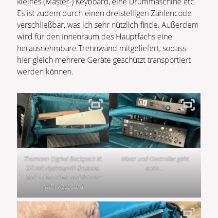
kleines (Master-) Keyboard, eine Drummaschine etc.
Es ist zudem durch einen dreistelligen Zahlencode
verschließbar, was ich sehr nützlich finde. Außerdem
wird für den Innenraum des Hauptfachs eine
herausnehmbare Trennwand mitgeliefert, sodass
hier gleich mehrere Geräte geschützt transportiert
werden können.
Thomann Digital Backpack XL
Mixer und Controller geht
GR mit Hydrasynth Desktop,
auch …
MPC Groovebox und Arturia
MIDI-Keyboard