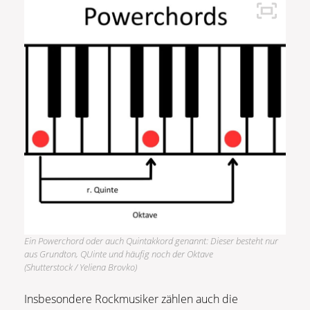
Ein Powerchord oder auch Quintakkord genannt: Dieser besteht nur
aus Grundton, QUinte und häufig noch der Oktave
(Shutterstock / Yeliena Brovko)
Insbesondere Rockmusiker zählen auch die