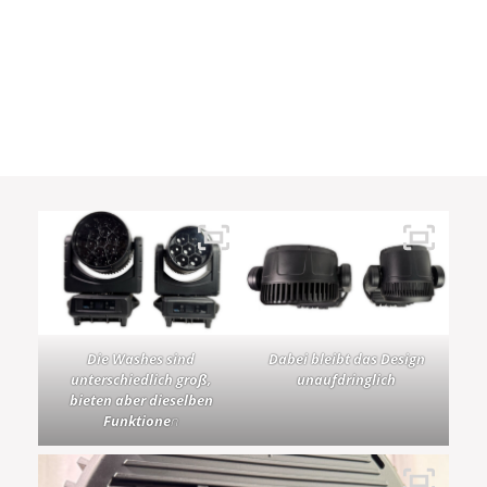
Die Washes sind
Dabei bleibt das Design
unterschiedlich groß,
unaufdringlich
bieten aber dieselben
Funktione
n