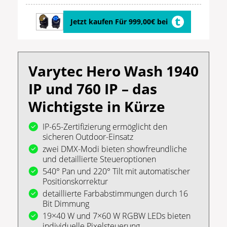
Jetzt kaufen Für 999,00€ bei
Varytec Hero Wash 1940
IP und 760 IP – das
Wichtigste in Kürze
IP-65-Zertifizierung ermöglicht den
sicheren Outdoor-Einsatz
zwei DMX-Modi bieten showfreundliche
und detaillierte Steueroptionen
540° Pan und 220° Tilt mit automatischer
Positionskorrektur
detaillierte Farbabstimmungen durch 16
Bit Dimmung
19×40 W und 7×60 W RGBW LEDs bieten
individuelle Pixelsteuerung