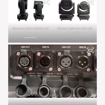
Die Arme sind seitlich mit
Hinten befinden sich alle
dem großen Hero Logo
Anschlüsse
versehen
Ob XLR 3 oder 5, das ist euch überlassen