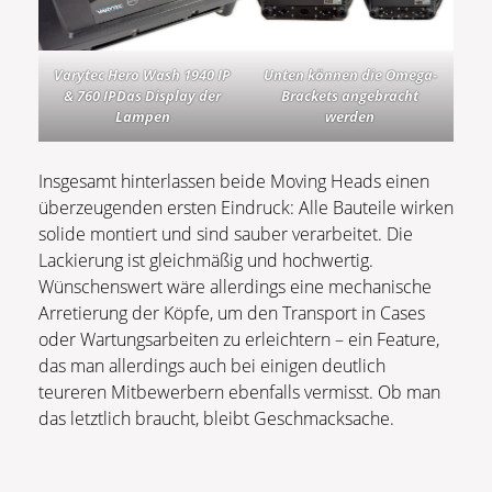
Varytec Hero Wash 1940 IP
Unten können die Omega-
& 760 IPDas Display der
Brackets angebracht
Lampen
werden
Insgesamt hinterlassen beide Moving Heads einen
überzeugenden ersten Eindruck: Alle Bauteile wirken
solide montiert und sind sauber verarbeitet. Die
Lackierung ist gleichmäßig und hochwertig.
Wünschenswert wäre allerdings eine mechanische
Arretierung der Köpfe, um den Transport in Cases
oder Wartungsarbeiten zu erleichtern – ein Feature,
das man allerdings auch bei einigen deutlich
teureren Mitbewerbern ebenfalls vermisst. Ob man
das letztlich braucht, bleibt Geschmacksache.