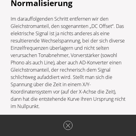
Normalisierung
Im darauffolgenden Schritt entfernen wir den
Gleichstromanteil, den sogenannten „DC Offset“. Das
elektrische Signal ist ja nichts anderes als eine
resultierende Wechselspannung, bei der sich diverse
Einzelfrequenzen überlagern und nicht selten
verursachen Tonabnehmer, Vorverstärker (sowohl
Phono als auch Line), aber auch AD-Konverter einen
Gleichstromanteil, der rechnerisch dem Signal
schlichtweg aufaddiert wird. Stellt man sich die
Spannung über die Zeit in einem X/Y-
Koordinatensystem vor (auf der X-Achse die Zeit),
dann hat die entstehende Kurve ihren Ursprung nicht
im Nullpunkt.
Dieser liegt dann entweder oberhalb der X-Achse
und ist somit positiv oder eben unterhalb dieser und
somit negativ. Wir setzen die Kurve bei der DC-