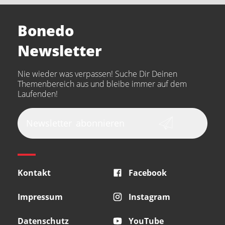
Stairville
Sennheiser
Millenium
Bonedo
Arturia
IK Multimedia
Newsletter
the t.bone
Thomann
Numark
Nie wieder was verpassen! Suche Dir Deinen
Walrus Audio
Epiphone
Themenbereich aus und bleibe immer auf dem
Laufenden!
beyerdynamic
AKG
DW
Vox
AKAI Professional
PRS
Newsletter
abonnieren
Audio-Technica
Presonus
Reloop
Rode
MXR
Kontakt
Facebook
Steinberg
Sonor
Blackstar
Impressum
Instagram
Datenschutz
YouTube