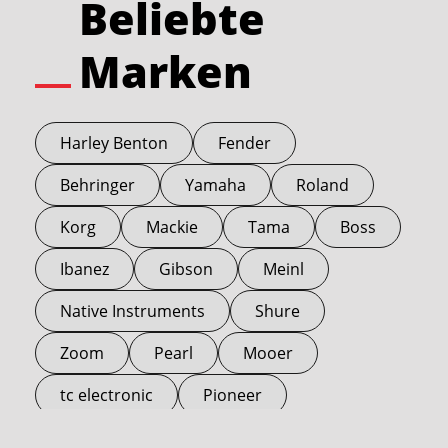
Beliebte
Marken
Harley Benton
Fender
Behringer
Yamaha
Roland
Korg
Mackie
Tama
Boss
Ibanez
Gibson
Meinl
Native Instruments
Shure
Zoom
Pearl
Mooer
tc electronic
Pioneer
Electro Harmonix
Universal Audio