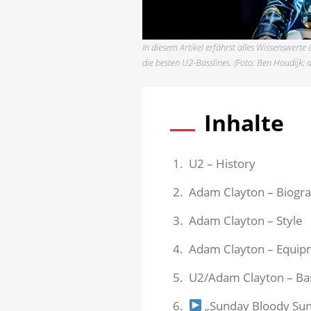
In diesem Artikel erfährst alles Wissenswert
die besten U2-Basslines. (Foto: Ben Houdijk; 
Inhalte
U2 – History
Adam Clayton – Biogra
Adam Clayton – Style
Adam Clayton – Equip
U2/Adam Clayton – B
„Sunday Bloody Sun