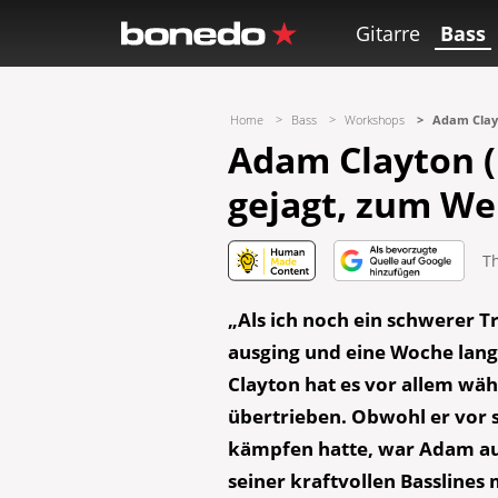
Gitarre
Bass
Home
Bass
Workshops
Adam Clayt
Adam Clayton 
gejagt, zum Wel
T
„Als ich noch ein schwerer T
ausging und eine Woche lang
Clayton hat es vor allem wäh
übertrieben. Obwohl er vor 
kämpfen hatte, war Adam auf
seiner kraftvollen Bassline