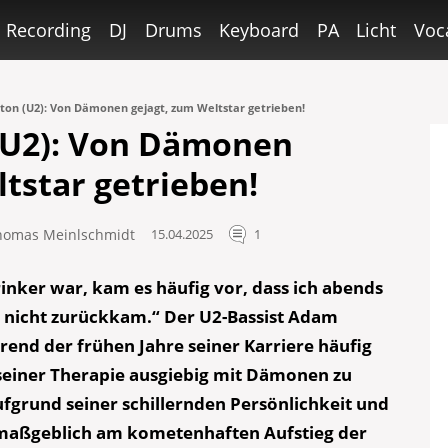
Recording
DJ
Drums
Keyboard
PA
Licht
Voc
on (U2): Von Dämonen gejagt, zum Weltstar getrieben!
(U2): Von Dämonen
tstar getrieben!
homas Meinlschmidt
15.04.2025
1
rinker war, kam es häufig vor, dass ich abends
 nicht zurückkam.“ Der U2-Bassist Adam
rend der frühen Jahre seiner Karriere häufig
seiner Therapie ausgiebig mit Dämonen zu
grund seiner schillernden Persönlichkeit und
s maßgeblich am kometenhaften Aufstieg der