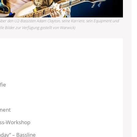
e über den U2-Bassisten Adam Clayton, seine Karriere, sein Equipment und
alle Bilder zur Verfügung gestellt von Warwick)
fie
ment
ass-Workshop
day“ – Bassline