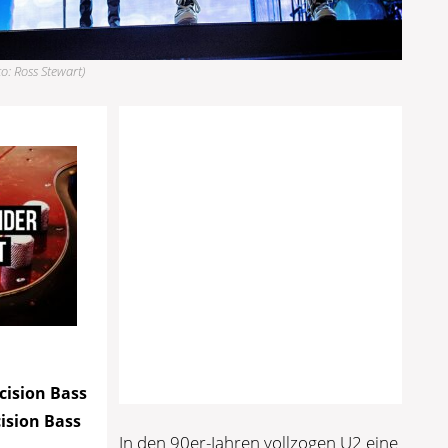
o: Ross Stewart)
cision Bass
cision Bass
In den 90er-Jahren vollzogen U2 eine