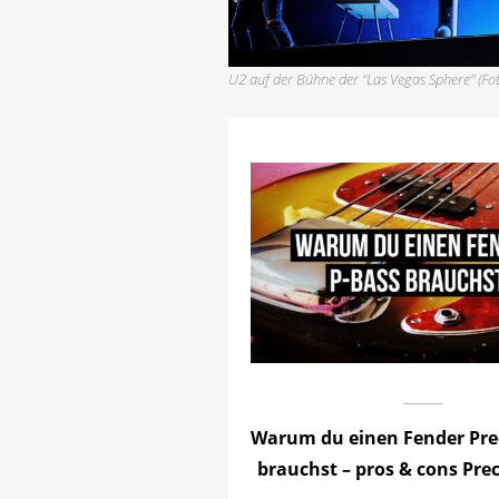
U2 auf der Bühne der “Las Vegas Sphere” (Fot
Warum du einen Fender Pre
brauchst – pros & cons Pre