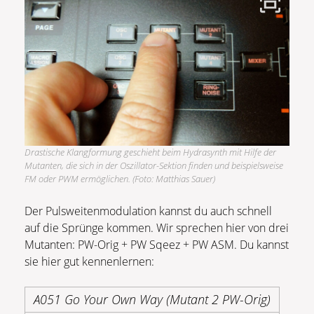
Drastische Klangformung geschieht beim Hydrasynth mit Hilfe der
Mutanten, die sich in der Oszillator-Sektion finden und beispielsweise
FM oder PWM ermöglichen. (Foto: Matthias Sauer)
Der Pulsweitenmodulation kannst du auch schnell
auf die Sprünge kommen. Wir sprechen hier von drei
Mutanten: PW-Orig + PW Sqeez + PW ASM. Du kannst
sie hier gut kennenlernen:
A051 Go Your Own Way (Mutant 2 PW-Orig)