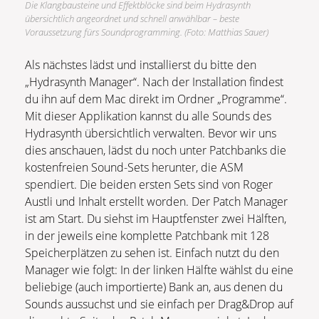
Die Klangbausteine und Effektblöcke sind beim Hydrasynth
übersichtlich angeordnet und schnell anwählbar – beste
Voraussetzung fürs Soundprogramming. (Foto: Matthias Sauer)
Als nächstes lädst und installierst du bitte den
„Hydrasynth Manager“. Nach der Installation findest
du ihn auf dem Mac direkt im Ordner „Programme“.
Mit dieser Applikation kannst du alle Sounds des
Hydrasynth übersichtlich verwalten. Bevor wir uns
dies anschauen, lädst du noch unter Patchbanks die
kostenfreien Sound-Sets herunter, die ASM
spendiert. Die beiden ersten Sets sind von Roger
Austli und Inhalt erstellt worden. Der Patch Manager
ist am Start. Du siehst im Hauptfenster zwei Hälften,
in der jeweils eine komplette Patchbank mit 128
Speicherplätzen zu sehen ist. Einfach nutzt du den
Manager wie folgt: In der linken Hälfte wählst du eine
beliebige (auch importierte) Bank an, aus denen du
Sounds aussuchst und sie einfach per Drag&Drop auf