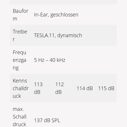
Baufor
In-Ear, geschlossen
m
Treibe
TESLA.11, dynamisch
r
Frequ
enzga
5 Hz – 40 kHz
ng
Kenns
113
112
challdr
114 dB
115 dB
dB
dB
uck
max.
Schall
137 dB SPL
druck