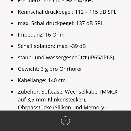
Frequenzbereich: 5 Hz – 40 kHz
Kennschalldruckpegel: 112 – 115 dB SPL
max. Schalldruckpegel: 137 dB SPL
Impedanz: 16 Ohm
Schallisolation: max. -39 dB
staub- und wassergeschützt (IP65/IP68)
Gewicht: 3 g pro Ohrhörer
Kabellänge: 140 cm
Zubehör: Softcase, Wechselkabel (MMCX
auf 3,5-mm-Klinkenstecker),
Ohrpasstücke (Silikon und Memory-
Schaumstoff), Ersatzpaar Cerumen-Filter,
6,35-mm-Klinkenadapter auf im
Lieferumfang