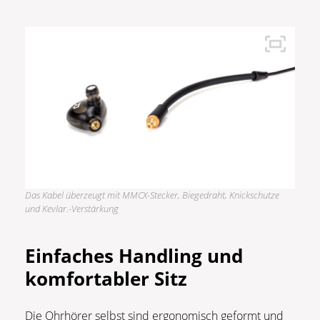
Das Kabel überzeugt mit MMCX-Stecker, Biegedraht, Knickschutze
und Kevlar.-Verstärkung
Einfaches Handling und
komfortabler Sitz
Die Ohrhörer selbst sind ergonomisch geformt und