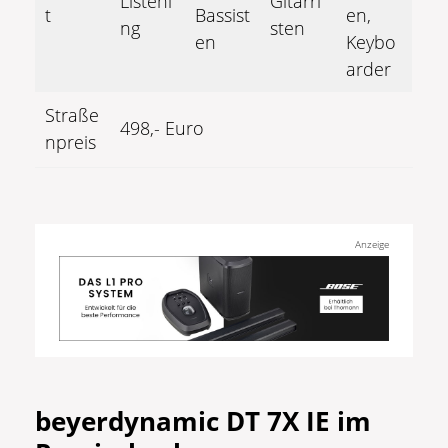
Listeni
Gitarri
t
Bassist
en,
ng
sten
en
Keybo
arder
Straße
498,- Euro
npreis
Anzeige
beyerdynamic DT 7X IE im