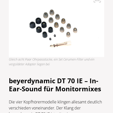
Gleich acht Paar Ohrpassstücke, ein Set Cerumen-Filter und ein
vergoldeter Adapter liegen bei
beyerdynamic DT 70 IE – In-
Ear-Sound für Monitormixes
Die vier Kopfhörermodelle klingen allesamt deutlich
verschieden voneinander. Der Klang der