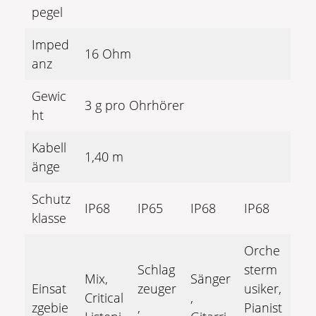
pegel
Imped
16 Ohm
anz
Gewic
3 g pro Ohrhörer
ht
Kabell
1,40 m
änge
Schutz
IP68
IP65
IP68
IP68
klasse
Orche
Schlag
sterm
Mix,
Sänger
Einsat
zeuger
usiker,
Critical
,
zgebie
,
Pianist