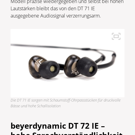
Modell präzise wiedergegeben und selbst bei hohen
Lautstärken bleibt das von den DT 71 IE
ausgegebene Audiosignal verzerrungsarm.
Die DT 71 IE sorgen mit Schaumstoff-Ohrpassstücken für druckvolle
Bässe und hohe Schallisolation
beyerdynamic DT 72 IE –