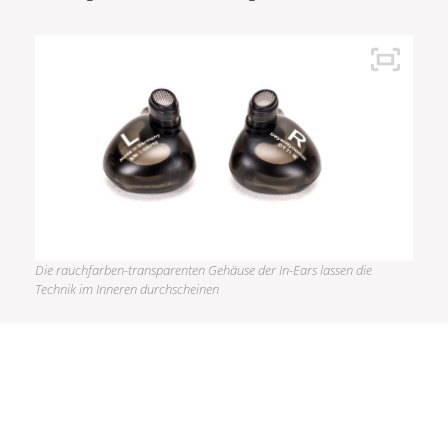
Die rauchfarben-transparenten Gehäuse der In-Ears lassen die
Technik im Inneren durchscheinen