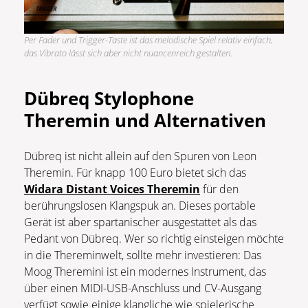
Per Fader und Trigger-Taste ist das melodische Spiel relativ einfach,
das Vibrato lässt sich aber nicht nuancenreich gestalten.
Dübreq Stylophone
Theremin und Alternativen
Dübreq ist nicht allein auf den Spuren von Leon
Theremin. Für knapp 100 Euro bietet sich das
Widara Distant Voices Theremin
für den
berührungslosen Klangspuk an. Dieses portable
Gerät ist aber spartanischer ausgestattet als das
Pedant von Dübreq. Wer so richtig einsteigen möchte
in die Thereminwelt, sollte mehr investieren: Das
Moog Theremini ist ein modernes Instrument, das
über einen MIDI-USB-Anschluss und CV-Ausgang
verfügt sowie einige klangliche wie spielerische