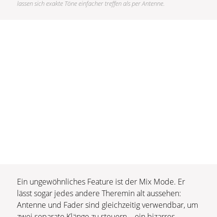
lassen sich exakte Töne einfacher treffen als per Antenne.
Ein ungewöhnliches Feature ist der Mix Mode. Er
lässt sogar jedes andere Theremin alt aussehen:
Antenne und Fader sind gleichzeitig verwendbar, um
zwei separate Klänge zu steuern – ein bizarres