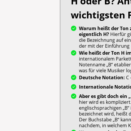
H oder B? An
wichtigsten 
Warum heißt der Ton z
eigentlich H?
Hierfür g
die Bezeichnung auf ein
der mit der Einführung
Wie heißt der Ton H 
internationalem Parkett 
Notenname „B“ etablier
was für viele Musiker lo
Deutsche Notation:
C –
Internationale Notati
Aber es gibt doch ein
hier wird es komplizie
englischsprachigen „B“ i
bezeichnet wird, heißt 
Der Buchstabe „B“ kann 
nachdem, in welchem Ku