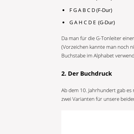
F G A B C D (F-Dur)
G A H C D E (G-Dur)
Da man für die G-Tonleiter ein
(Vorzeichen kannte man noch ni
Buchstabe im Alphabet verwende
2. Der Buchdruck
Ab dem 10. Jahrhundert gab es 
zwei Varianten für unsere beide