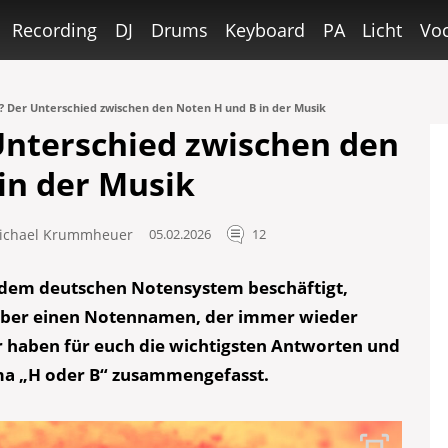
Recording
DJ
Drums
Keyboard
PA
Licht
Voc
? Der Unterschied zwischen den Noten H und B in der Musik
Unterschied zwischen den
in der Musik
ichael Krummheuer
05.02.2026
12
t dem deutschen Notensystem beschäftigt,
 über einen Notennamen, der immer wieder
ir haben für euch die wichtigsten Antworten und
a „H oder B“ zusammengefasst.