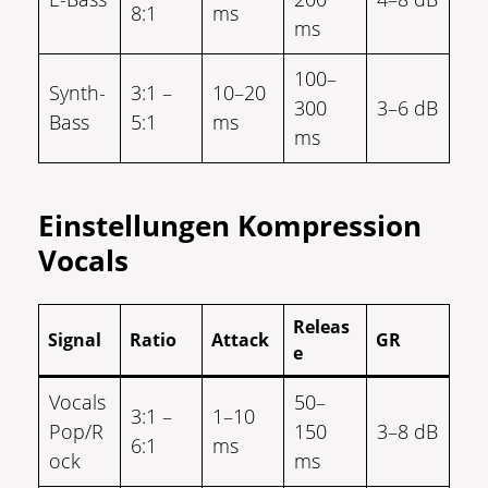
8:1
ms
ms
100–
Synth-
3:1 –
10–20
300
3–6 dB
Bass
5:1
ms
ms
Einstellungen Kompression
Vocals
Releas
Signal
Ratio
Attack
GR
e
Vocals
50–
3:1 –
1–10
Pop/R
150
3–8 dB
6:1
ms
ock
ms