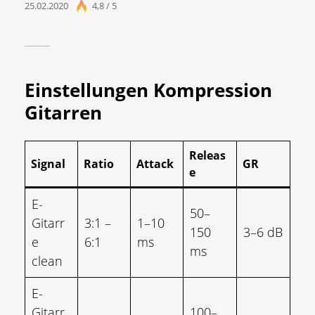
25.02.2020
4,8 / 5
Einstellungen Kompression
Gitarren
Releas
Signal
Ratio
Attack
GR
e
E-
50–
Gitarr
3:1 –
1–10
150
3–6 dB
e
6:1
ms
ms
clean
E-
Gitarr
100–