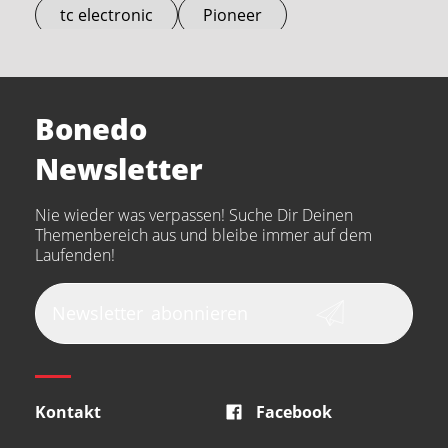
tc electronic
Pioneer
Electro Harmonix
Universal Audio
Stairville
Sennheiser
Millenium
Bonedo
Arturia
IK Multimedia
Newsletter
the t.bone
Thomann
Numark
Nie wieder was verpassen! Suche Dir Deinen
Walrus Audio
Epiphone
Themenbereich aus und bleibe immer auf dem
Laufenden!
beyerdynamic
AKG
DW
Vox
AKAI Professional
PRS
Newsletter
abonnieren
Audio-Technica
Presonus
Reloop
Rode
MXR
Kontakt
Facebook
Steinberg
Sonor
Blackstar