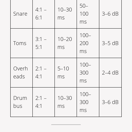
50–
4:1 –
10–30
Snare
100
3–6 dB
6:1
ms
ms
100–
3:1 –
10–20
Toms
200
3–5 dB
5:1
ms
ms
100–
Overh
2:1 –
5–10
300
2–4 dB
eads
4:1
ms
ms
100–
Drum
2:1 –
10–30
300
3–6 dB
bus
4:1
ms
ms