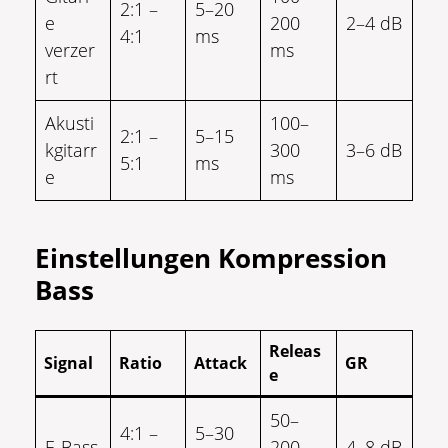
2:1 –
5–20
e
200
2–4 dB
4:1
ms
verzer
ms
rt
Akusti
100–
2:1 –
5–15
kgitarr
300
3–6 dB
5:1
ms
e
ms
Einstellungen Kompression
Bass
Releas
Signal
Ratio
Attack
GR
e
50–
4:1 –
5–30
E-Bass
200
4–8 dB