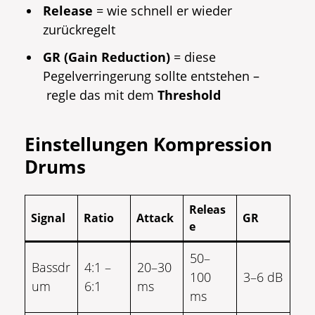
Release
= wie schnell er wieder
zurückregelt
GR (Gain Reduction)
= diese
Pegelverringerung sollte entstehen –
regle das mit dem
Threshold
Einstellungen Kompression
Drums
Releas
Signal
Ratio
Attack
GR
e
50–
Bassdr
4:1 –
20–30
100
3–6 dB
um
6:1
ms
ms