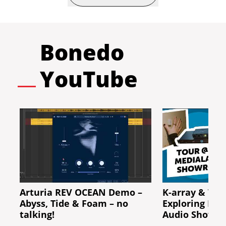
Bonedo
YouTube
Arturia REV OCEAN Demo –
K-array & Tri
Abyss, Tide & Foam – no
Exploring Ber
talking!
Audio Showr