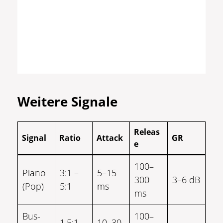
Weitere Signale
Releas
Signal
Ratio
Attack
GR
e
100–
Piano
3:1 –
5–15
300
3–6 dB
(Pop)
5:1
ms
ms
Bus-
100–
1.5:1 –
10–30