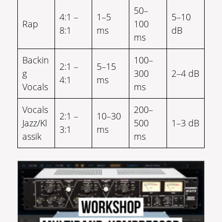
50–
4:1 –
1–5
5–10
Rap
100
8:1
ms
dB
ms
Backin
100–
2:1 –
5–15
g
300
2–4 dB
4:1
ms
Vocals
ms
Vocals
200–
2:1 –
10–30
Jazz/Kl
500
1–3 dB
3:1
ms
assik
ms