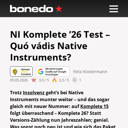
NI Komplete ’26 Test –
Quó vádis Native
Instruments?
Felix Klostermann
05.05.2026
3,5 / 5
2,3 / 5
1
Trotz
Insolvenz
geht’s bei Native
Instruments munter weiter – und das sogar
gleich mit neuer Nummer: auf
Komplete 15
folgt überraschend – Komplete 26? Statt
Versions-Zählung nun Jahreszahlen; genial.
Was sonst noch neu ist und wie sich das
Paket