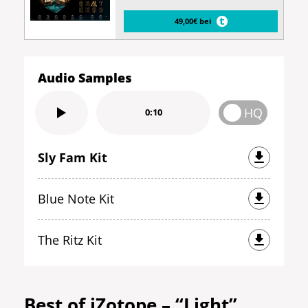
49,00€ bei
Audio Samples
HQ
0:10
Sly Fam Kit
Blue Note Kit
The Ritz Kit
Best of iZotope – “Light”