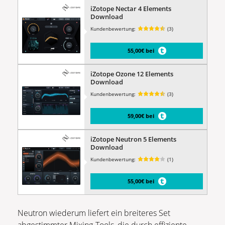
iZotope Nectar 4 Elements
Download
Kundenbewertung:
(3)
55,00€ bei
iZotope Ozone 12 Elements
Download
Kundenbewertung:
(3)
59,00€ bei
iZotope Neutron 5 Elements
Download
Kundenbewertung:
(1)
55,00€ bei
Neutron wiederum liefert ein breiteres Set
abgestimmter Mixing-Tools, die durch effiziente