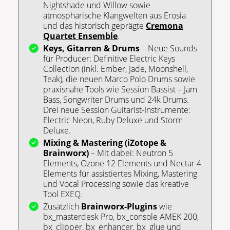
Nightshade und Willow sowie
atmosphärische Klangwelten aus Erosia
und das historisch geprägte
Cremona
Quartet Ensemble
.
Keys, Gitarren & Drums
– Neue Sounds
für Producer: Definitive Electric Keys
Collection (inkl. Ember, Jade, Moonshell,
Teak), die neuen Marco Polo Drums sowie
praxisnahe Tools wie Session Bassist – Jam
Bass, Songwriter Drums und 24k Drums.
Drei neue Session Guitarist-Instrumente:
Electric Neon, Ruby Deluxe und Storm
Deluxe.
Mixing & Mastering (iZotope &
Brainworx)
– Mit dabei: Neutron 5
Elements, Ozone 12 Elements und Nectar 4
Elements für assistiertes Mixing, Mastering
und Vocal Processing sowie das kreative
Tool EXEQ.
Zusätzlich
Brainworx-Plugins
wie
bx_masterdesk Pro, bx_console AMEK 200,
bx_clipper, bx_enhancer, bx_glue und