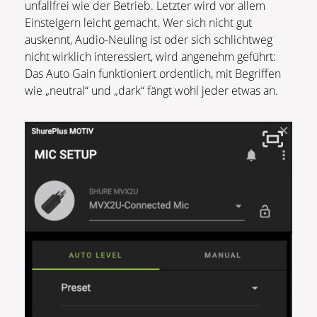
unfallfrei wie der Betrieb. Letzter wird vor allem
Einsteigern leicht gemacht. Wer sich nicht gut
auskennt, Audio-Neuling ist oder sich schlichtweg
nicht wirklich interessiert, wird angenehm geführt:
Das Auto Gain funktioniert ordentlich, mit Begriffen
wie „neutral“ und „dark“ fängt wohl jeder etwas an.