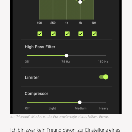
Im “Manual”-Modus ist die Parametertiefe etwas höher. Etwas.
Ich bin zwar kein Freund davon, zur Einstellung eines