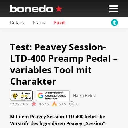
Details
Praxis
Fazit
Test: Peavey Session-
LTD-400 Preamp Pedal –
variables Tool mit
Charakter
Haiko Heinz
12.05.2026
4,5 / 5
5 / 5
0
Mit dem Peavey Session-LTD-400 kehrt die
Vorstufe des legendären Peavey-„Session“-